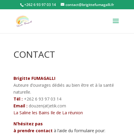
+262 6 93 97 03 14
contact@brigittefumagalli.fr
CONTACT
Brigitte FUMAGALLI
Auteure d’ouvrages dédiés au bien être et à la santé
naturelle.
Tél :
+262 6 93 97 03 14
E
mail :
douzen(at)etik.com
La Saline les Bains Ile de La réunion
N’hésitez pas
à p
rendre contact
à l’aide du formulaire pour: