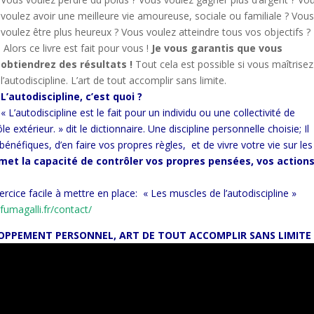
voulez avoir une meilleure vie amoureuse, sociale ou familiale ? Vou
voulez être plus heureux ? Vous voulez atteindre tous vos objectifs ?
Alors ce livre est fait pour vous !
Je vous garantis que vous
obtiendrez des résultats !
Tout cela est possible si vous maîtrisez
l’autodiscipline. L’art de tout accomplir sans limite.
L’autodiscipline, c’est quoi ?
« L’autodiscipline est le fait pour un individu ou une collectivité de
 extérieur. » dit le dictionnaire.
Une discipline personnelle choisie; Il
 bénéfiques, d’en faire vos propres règles, et de vivre votre vie sur les
rmet la capacité de contrôler vos propres pensées, vos actions
ercice facile à mettre en place: « Les muscles de l’autodiscipline »
efumagalli.fr/contact/
VELOPPEMENT PERSONNEL, ART DE TOUT ACCOMPLIR SANS LIMITE