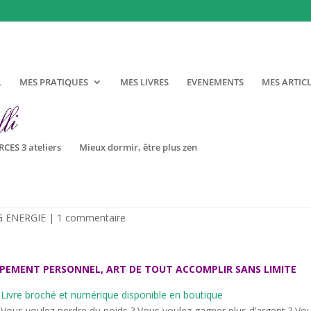
r
L
MES PRATIQUES
MES LIVRES
EVENEMENTS
MES ARTIC
CES 3 ateliers
Mieux dormir, être plus zen
ique
 ENERGIE
|
1 commentaire
PPEMENT PERSONNEL, ART DE TOUT ACCOMPLIR SANS LIMITE
Livre broché et numérique disponible en boutique
Vous voulez perdre du poids ? Vous voulez gagner plus d’argent ? Vo