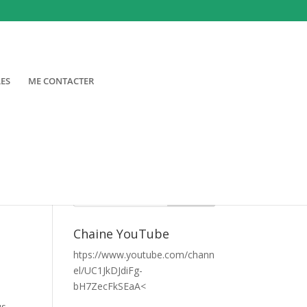
LES
ME CONTACTER
Chaine YouTube
htps://www.youtube.com/chann
el/UC1JkDJdiFg-
bH7ZecFkSEaA<
us