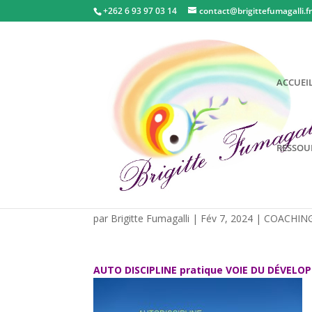
+262 6 93 97 03 14
contact@brigittefumagalli.f
ACCUEI
RESSOUR
AUTODISCIPLINE Prat
par
Brigitte Fumagalli
|
Fév 7, 2024
|
COACHING
AUTO DISCIPLINE pratique
VOIE DU DÉVELO