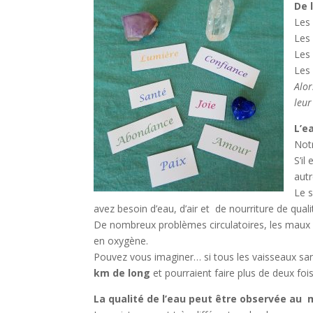
De 
Les 
Les 
Les
Les 
Alor
leur
L’e
Notr
S’il
autr
Le s
avez besoin d’eau, d’air et de nourriture de quali
De nombreux problèmes circulatoires, les maux 
en oxygène.
Pouvez vous imaginer… si tous les vaisseaux san
km de long
et pourraient faire plus de deux foi
La qualité de l’eau peut être observée au 