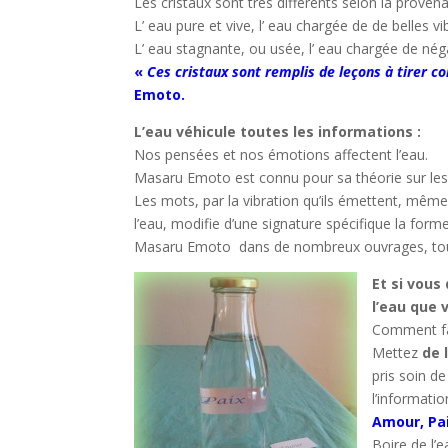
Les cristaux sont très différents selon la provena
L’ eau pure et vive, l’ eau chargée de de belles 
L’ eau stagnante, ou usée, l’ eau chargée de nég
«
Ces cristaux sont remplis de leçons à tirer c
Emoto.
L’eau véhicule toutes les informations :
Nos pensées et nos émotions affectent l’eau.
Masaru Emoto est connu pour sa théorie sur les 
Les mots, par la vibration qu’ils émettent, même
l’eau, modifie d’une signature spécifique la for
Masaru Emoto dans de nombreux ouvrages, tous 
Et si vous
l’eau que
Comment fai
Mettez
de 
pris soin de
l’informatio
Amour, Pai
Boire de l’