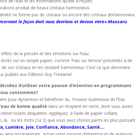
nce de l’eau et les informations qu’elle a reçues.
vibrations produit de beaux cristaux harmonieux.
ativité ne forme pas de cristaux ou encore des cristaux disharmonieu
oncernant la façon dont nous devrions et devons vivre
».Massaru
effets de la pensée et des émotions sur l’eau.
 écrits sur un simple papier, comme ‘Paix’ ou ‘Amour’ présentés à de
me de ses cristaux en les rendant harmonieux. C’est ce que démontre
publiés aux Éditions Guy Trédaniel.
 décidiez d’utiliser votre pouvoir d’intention en programmant
 vous consommez?
re pour dynamiser et bénéficier du Pouvoir Guérisseur de l’Eau
l’eau de bonne qualité
dans un récipient en verre, dont vous aurez
 retirer toutes étiquettes. Appliquez à l’aide de papier collant,
n, le, ou les mots (1à 3) que vous avez choisis parmi les plus puissant
x, Lumière, Joie, Confiance, Abondance, Santé….
eau ainsi programmée active votre pouvoir d’intention et de guérison.