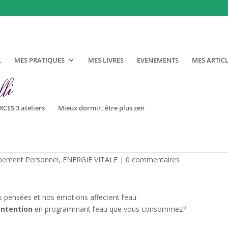
r
L
MES PRATIQUES
MES LIVRES
EVENEMENTS
MES ARTIC
CES 3 ateliers
Mieux dormir, être plus zen
pement Personnel
,
ENERGIE VITALE
|
0 commentaires
 pensées et nos émotions affectent l’eau.
’intention
en programmant l’eau que vous consommez?