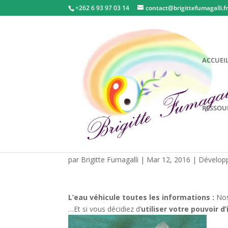
+262 6 93 97 03 14
contact@brigittefumagalli.f
ACCUEI
RESSOUR
De l’eau et des mots.
par
Brigitte Fumagalli
|
Mar 12, 2016
|
Dévelop
L’eau véhicule toutes les informations :
Nos
…Et si vous décidiez d’
utiliser votre pouvoir d