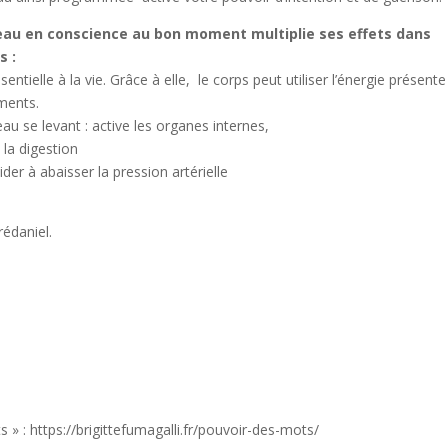
’eau en conscience au bon moment multiplie ses effets dans
s :
sentielle à la vie. Grâce à elle, le corps peut utiliser l’énergie présente
iments.
eau se levant : active les organes internes,
 la digestion
der à abaisser la pression artérielle
rédaniel.
 » : https://brigittefumagalli.fr/pouvoir-des-mots/