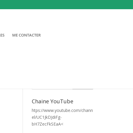
LES
ME CONTACTER
Chaine YouTube
htps://www.youtube.com/chann
el/UC1JkDJdiFg-
bH7ZecFkSEaA<