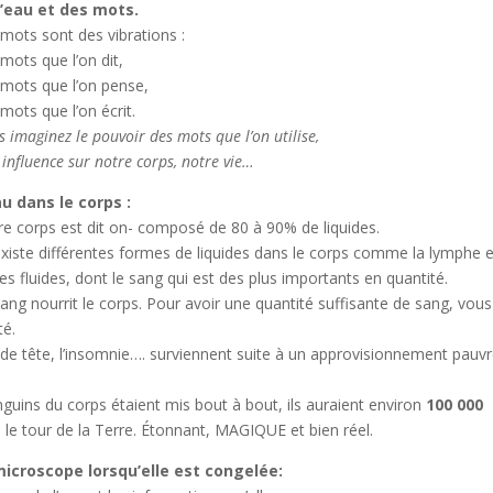
l’eau et des mots.
mots sont des vibrations :
mots que l’on dit,
 mots que l’on pense,
mots que l’on écrit.
s imaginez le pouvoir des mots que l’on utilise,
 influence sur notre corps, notre vie…
au dans le corps :
e corps est dit on- composé de 80 à 90% de liquides.
 existe différentes formes de liquides dans le corps comme la lymphe e
es fluides, dont le sang qui est des plus importants en quantité.
ang nourrit le corps. Pour avoir une quantité suffisante de sang, vous
té.
de tête, l’insomnie…. surviennent suite à un approvisionnement pauv
guins du corps étaient mis bout à bout, ils auraient environ
100 000
s le tour de la Terre. Étonnant, MAGIQUE et bien réel.
microscope lorsqu’elle est congelée: